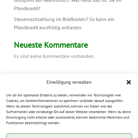
Goldpreis auf Rekordhoch: Was heißt das für Sie im
Pfandkredit?
Steuernachzahlung im Briefkasten? So kann ein
Pfandkredit kurzfristig entlasten
Neueste Kommentare
Es sind keine Kommentare vorhanden.
Einwilligung verwalten
Um dir ein optimales Erlebnis zu bieten, verwenden wir Technologien wie
Impressum
Datenschutz
AGB
Cookies, um Geräteinformationen zu speichern und/oder darauf zuzugreifen.
Gesetze
Cookie-Richtlinie (EU)
Wenn du diesen Technologien zustimmst, können wir Daten wie das
Surfverhalten oder eindeutige IDs auf dieser Website verarbeiten. Wenn du deine
Einwilligung nicht erteilst oder zurückziehst, können bestimmte Merkmale und
Funktionen beeinträchtigt werden.
Sie finden uns auf Facebook